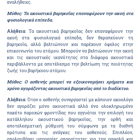
αναλήθειες.
Μύθος: Τα ακουστικά βαρηκοΐας επαναφέρουν την ακοή στα
φυσιολογικά επίπεδα.
Αλήθεια
: Τα ακουστικά βαρηκοΐας δεν επαναφέρουν την
ακοή στα φυσιολογικά επίπεδα, δεν θεραπεύουν τη
βαρηκοΐα, αλλά βελτιώνουν και παρέχουν όφελος στην
επικοινωνία του ατόμου. Μπορούν να βελτιώσουν την ακοή
και τις ακουστικές ικανότητες στα διάφορα ακουστικά
περιβάλλοντα με αποτέλεσμα την βελτίωση της ποιότητας
ζωής του βαρήκοου ατόμου.
Μύθος: Ο ασθενής μπορεί να εξοικονομήσει χρήματα και
χρόνο αγοράζοντας ακουστικά βαρηκοΐας από το διαδίκτυο.
Αλήθεια
: Όταν ο ασθενής συνεργαστεί με κάποιον ακοολόγο
δεν αγοράζει μόνο ακουστικά αλλά ένα ολοκληρωμένο
πακέτο παροχών φροντίδας που εγγυάται την επιλογή του
κατάλληλου ακουστικού βαρηκοΐας, την ορθή και
αποτελεσματική ρύθμισή του σύμφωνα με τα διεθνή
πρότυπα και τις ανάγκες του ασθενούς. Επιπλέον,
απολαμβάνει υπηρεσίες απαραίτητες για την ασφαλή και