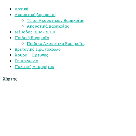
Αρχική
Ακουστικά βαρηκοϊας
Τύποι Ακουστικών Βαρηκοΐας
Ακουστικά Βαρηκοΐας
Μέθοδος REM-RECD
Παιδική Βαρηκοΐα
Παιδικά Ακουστικά Βαρηκοΐας
Βρετανικό Πρωτόκολλο
Άρθρα – Έρευνες
Επικοινωνία
Πολιτική Απορρήτου
Χάρτης